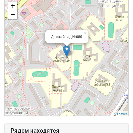
+
−
×
Детский сад №689
Leaflet
Рядом находятся