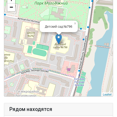
−
×
Детский сад №796
Leaflet
Рядом находятся