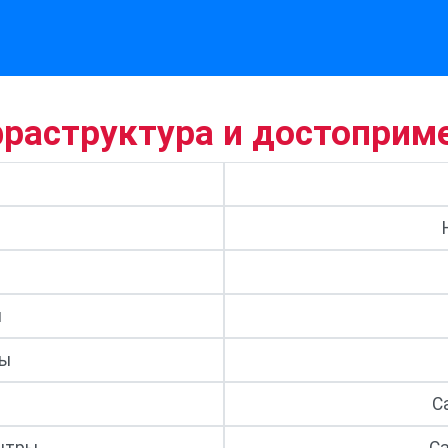
фраструктура и достоприм
и
ры
С