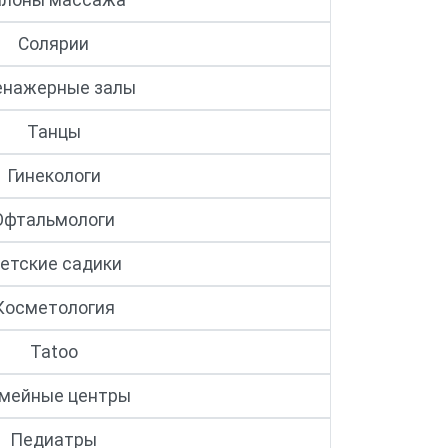
алоны массажа
Солярии
енажерные залы
Танцы
Гинекологи
Офтальмологи
етские садики
Косметология
Tatoo
мейные центры
Педиатры