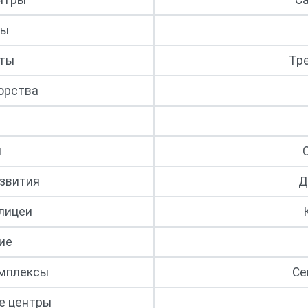
нтры
С
ры
рты
Тр
орства
и
звития
Д
 лицеи
ие
омплексы
Се
е центры